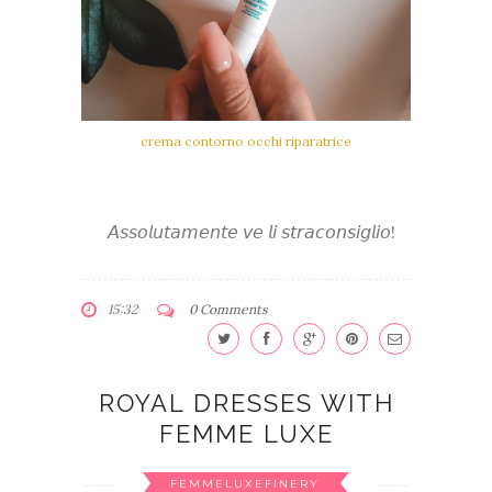
crema contorno occhi riparatrice
𝘈𝘴𝘴𝘰𝘭𝘶𝘵𝘢𝘮𝘦𝘯𝘵𝘦 𝘷𝘦 𝘭𝘪 𝘴𝘵𝘳𝘢𝘤𝘰𝘯𝘴𝘪𝘨𝘭𝘪𝘰!
15:32
0 Comments
ROYAL DRESSES WITH
FEMME LUXE
FEMMELUXEFINERY