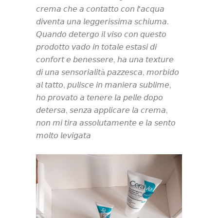
𝘤𝘳𝘦𝘮𝘢 𝘤𝘩𝘦 𝘢 𝘤𝘰𝘯𝘵𝘢𝘵𝘵𝘰 𝘤𝘰𝘯 𝘭'𝘢𝘤𝘲𝘶𝘢
𝘥𝘪𝘷𝘦𝘯𝘵𝘢 𝘶𝘯𝘢 𝘭𝘦𝘨𝘨𝘦𝘳𝘪𝘴𝘴𝘪𝘮𝘢 𝘴𝘤𝘩𝘪𝘶𝘮𝘢.
𝘘𝘶𝘢𝘯𝘥𝘰 𝘥𝘦𝘵𝘦𝘳𝘨𝘰 𝘪𝘭 𝘷𝘪𝘴𝘰 𝘤𝘰𝘯 𝘲𝘶𝘦𝘴𝘵𝘰
𝘱𝘳𝘰𝘥𝘰𝘵𝘵𝘰 𝘷𝘢𝘥𝘰 𝘪𝘯 𝘵𝘰𝘵𝘢𝘭𝘦 𝘦𝘴𝘵𝘢𝘴𝘪 𝘥𝘪
𝘤𝘰𝘯𝘧𝘰𝘳𝘵 𝘦 𝘣𝘦𝘯𝘦𝘴𝘴𝘦𝘳𝘦, 𝘩𝘢 𝘶𝘯𝘢 𝘵𝘦𝘹𝘵𝘶𝘳𝘦
𝘥𝘪 𝘶𝘯𝘢 𝘴𝘦𝘯𝘴𝘰𝘳𝘪𝘢𝘭𝘪𝘵à 𝘱𝘢𝘻𝘻𝘦𝘴𝘤𝘢, 𝘮𝘰𝘳𝘣𝘪𝘥𝘰
𝘢𝘭 𝘵𝘢𝘵𝘵𝘰, 𝘱𝘶𝘭𝘪𝘴𝘤𝘦 𝘪𝘯 𝘮𝘢𝘯𝘪𝘦𝘳𝘢 𝘴𝘶𝘣𝘭𝘪𝘮𝘦,
𝘩𝘰 𝘱𝘳𝘰𝘷𝘢𝘵𝘰 𝘢 𝘵𝘦𝘯𝘦𝘳𝘦 𝘭𝘢 𝘱𝘦𝘭𝘭𝘦 𝘥𝘰𝘱𝘰
𝘥𝘦𝘵𝘦𝘳𝘴𝘢, 𝘴𝘦𝘯𝘻𝘢 𝘢𝘱𝘱𝘭𝘪𝘤𝘢𝘳𝘦 𝘭𝘢 𝘤𝘳𝘦𝘮𝘢,
𝘯𝘰𝘯 𝘮𝘪 𝘵𝘪𝘳𝘢 𝘢𝘴𝘴𝘰𝘭𝘶𝘵𝘢𝘮𝘦𝘯𝘵𝘦 𝘦 𝘭𝘢 𝘴𝘦𝘯𝘵𝘰
𝘮𝘰𝘭𝘵𝘰 𝘭𝘦𝘷𝘪𝘨𝘢𝘵𝘢