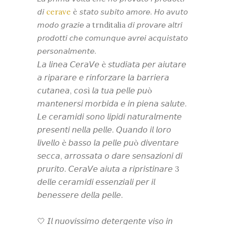
𝘥𝘪
cerave
è 𝘴𝘵𝘢𝘵𝘰 𝘴𝘶𝘣𝘪𝘵𝘰 𝘢𝘮𝘰𝘳𝘦. 𝘏𝘰 𝘢𝘷𝘶𝘵𝘰
𝘮𝘰𝘥𝘰 𝘨𝘳𝘢𝘻𝘪𝘦 𝘢 trnditalia 𝘥𝘪 𝘱𝘳𝘰𝘷𝘢𝘳𝘦 𝘢𝘭𝘵𝘳𝘪
𝘱𝘳𝘰𝘥𝘰𝘵𝘵𝘪 𝘤𝘩𝘦 𝘤𝘰𝘮𝘶𝘯𝘲𝘶𝘦 𝘢𝘷𝘳𝘦𝘪 𝘢𝘤𝘲𝘶𝘪𝘴𝘵𝘢𝘵𝘰
𝘱𝘦𝘳𝘴𝘰𝘯𝘢𝘭𝘮𝘦𝘯𝘵𝘦.
𝘓𝘢 𝘭𝘪𝘯𝘦𝘢 𝘊𝘦𝘳𝘢𝘝𝘦 è 𝘴𝘵𝘶𝘥𝘪𝘢𝘵𝘢 𝘱𝘦𝘳 𝘢𝘪𝘶𝘵𝘢𝘳𝘦
𝘢 𝘳𝘪𝘱𝘢𝘳𝘢𝘳𝘦 𝘦 𝘳𝘪𝘯𝘧𝘰𝘳𝘻𝘢𝘳𝘦 𝘭𝘢 𝘣𝘢𝘳𝘳𝘪𝘦𝘳𝘢
𝘤𝘶𝘵𝘢𝘯𝘦𝘢, 𝘤𝘰𝘴ì 𝘭𝘢 𝘵𝘶𝘢 𝘱𝘦𝘭𝘭𝘦 𝘱𝘶ò
𝘮𝘢𝘯𝘵𝘦𝘯𝘦𝘳𝘴𝘪 𝘮𝘰𝘳𝘣𝘪𝘥𝘢 𝘦 𝘪𝘯 𝘱𝘪𝘦𝘯𝘢 𝘴𝘢𝘭𝘶𝘵𝘦.
𝘓𝘦 𝘤𝘦𝘳𝘢𝘮𝘪𝘥𝘪 𝘴𝘰𝘯𝘰 𝘭𝘪𝘱𝘪𝘥𝘪 𝘯𝘢𝘵𝘶𝘳𝘢𝘭𝘮𝘦𝘯𝘵𝘦
𝘱𝘳𝘦𝘴𝘦𝘯𝘵𝘪 𝘯𝘦𝘭𝘭𝘢 𝘱𝘦𝘭𝘭𝘦. 𝘘𝘶𝘢𝘯𝘥𝘰 𝘪𝘭 𝘭𝘰𝘳𝘰
𝘭𝘪𝘷𝘦𝘭𝘭𝘰 è 𝘣𝘢𝘴𝘴𝘰 𝘭𝘢 𝘱𝘦𝘭𝘭𝘦 𝘱𝘶ò 𝘥𝘪𝘷𝘦𝘯𝘵𝘢𝘳𝘦
𝘴𝘦𝘤𝘤𝘢, 𝘢𝘳𝘳𝘰𝘴𝘴𝘢𝘵𝘢 𝘰 𝘥𝘢𝘳𝘦 𝘴𝘦𝘯𝘴𝘢𝘻𝘪𝘰𝘯𝘪 𝘥𝘪
𝘱𝘳𝘶𝘳𝘪𝘵𝘰. 𝘊𝘦𝘳𝘢𝘝𝘦 𝘢𝘪𝘶𝘵𝘢 𝘢 𝘳𝘪𝘱𝘳𝘪𝘴𝘵𝘪𝘯𝘢𝘳𝘦 3
𝘥𝘦𝘭𝘭𝘦 𝘤𝘦𝘳𝘢𝘮𝘪𝘥𝘪 𝘦𝘴𝘴𝘦𝘯𝘻𝘪𝘢𝘭𝘪 𝘱𝘦𝘳 𝘪𝘭
𝘣𝘦𝘯𝘦𝘴𝘴𝘦𝘳𝘦 𝘥𝘦𝘭𝘭𝘢 𝘱𝘦𝘭𝘭𝘦.
🤍 𝘐𝘭 𝘯𝘶𝘰𝘷𝘪𝘴𝘴𝘪𝘮𝘰 𝘥𝘦𝘵𝘦𝘳𝘨𝘦𝘯𝘵𝘦 𝘷𝘪𝘴𝘰 𝘪𝘯