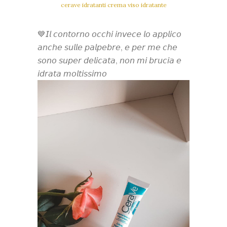
cerave idratanti crema viso idratante
💙𝘐𝘭 𝘤𝘰𝘯𝘵𝘰𝘳𝘯𝘰 𝘰𝘤𝘤𝘩𝘪 𝘪𝘯𝘷𝘦𝘤𝘦 𝘭𝘰 𝘢𝘱𝘱𝘭𝘪𝘤𝘰
𝘢𝘯𝘤𝘩𝘦 𝘴𝘶𝘭𝘭𝘦 𝘱𝘢𝘭𝘱𝘦𝘣𝘳𝘦, 𝘦 𝘱𝘦𝘳 𝘮𝘦 𝘤𝘩𝘦
𝘴𝘰𝘯𝘰 𝘴𝘶𝘱𝘦𝘳 𝘥𝘦𝘭𝘪𝘤𝘢𝘵𝘢, 𝘯𝘰𝘯 𝘮𝘪 𝘣𝘳𝘶𝘤𝘪𝘢 𝘦
𝘪𝘥𝘳𝘢𝘵𝘢 𝘮𝘰𝘭𝘵𝘪𝘴𝘴𝘪𝘮𝘰