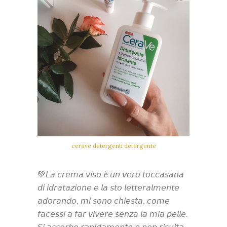
cerave detergenti detergente
💚𝘓𝘢 𝘤𝘳𝘦𝘮𝘢 𝘷𝘪𝘴𝘰 è 𝘶𝘯 𝘷𝘦𝘳𝘰 𝘵𝘰𝘤𝘤𝘢𝘴𝘢𝘯𝘢
𝘥𝘪 𝘪𝘥𝘳𝘢𝘵𝘢𝘻𝘪𝘰𝘯𝘦 𝘦 𝘭𝘢 𝘴𝘵𝘰 𝘭𝘦𝘵𝘵𝘦𝘳𝘢𝘭𝘮𝘦𝘯𝘵𝘦
𝘢𝘥𝘰𝘳𝘢𝘯𝘥𝘰, 𝘮𝘪 𝘴𝘰𝘯𝘰 𝘤𝘩𝘪𝘦𝘴𝘵𝘢, 𝘤𝘰𝘮𝘦
𝘧𝘢𝘤𝘦𝘴𝘴𝘪 𝘢 𝘧𝘢𝘳 𝘷𝘪𝘷𝘦𝘳𝘦 𝘴𝘦𝘯𝘻𝘢 𝘭𝘢 𝘮𝘪𝘢 𝘱𝘦𝘭𝘭𝘦.