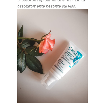
𝘚𝘪 𝘢𝘴𝘴𝘰𝘳𝘣𝘦 𝘳𝘢𝘱𝘪𝘥𝘢𝘮𝘦𝘯𝘵𝘦 𝘦 𝘯𝘰𝘯 𝘳𝘪𝘴𝘶𝘭𝘵𝘢
𝘢𝘴𝘴𝘰𝘭𝘶𝘵𝘢𝘮𝘦𝘯𝘵𝘦 𝘱𝘦𝘴𝘢𝘯𝘵𝘦 𝘴𝘶𝘭 𝘷𝘪𝘴𝘰.