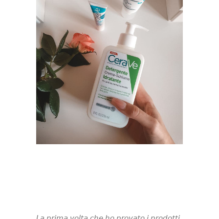
𝘓𝘢 𝘱𝘳𝘪𝘮𝘢 𝘷𝘰𝘭𝘵𝘢 𝘤𝘩𝘦 𝘩𝘰 𝘱𝘳𝘰𝘷𝘢𝘵𝘰 𝘪 𝘱𝘳𝘰𝘥𝘰𝘵𝘵𝘪