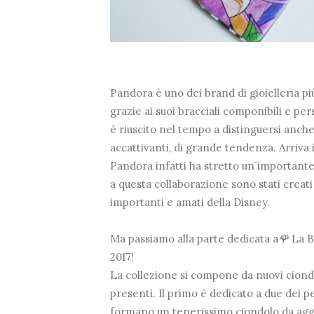
Pandora è uno dei brand di gioielleria p
grazie ai suoi bracciali componibili e p
è riuscito nel tempo a distinguersi anch
accattivanti, di grande tendenza. Arriva i
Pandora infatti ha stretto un´important
a questa collaborazione sono stati creati 
importanti e amati della Disney.
Ma passiamo alla parte dedicata a
🌹
La Be
2017!
La collezione si compone da nuovi ciondol
presenti. Il primo è dedicato a due dei 
formano un tenerissimo ciondolo da aggi