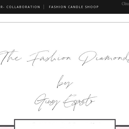
Giu
PR- COLLABORATION
FASHION CANDLE SHOOP