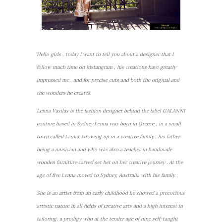
Hello girls , today I want to tell you about a designer that I
follow much time on instangram , his creations have greatly
impressed me , and for precise cuts and both the original and
the wonders he creates.
Lenna Vasilas is the fashion designer behind the label GALANNI
couture based in Sydney.Lenna was born in Greece , in a small
town called Lamia. Growing up in a creative family , his father
being a musician and who was also a teacher in handmade
wooden furniture carved set her on her creative journey . At the
age of five Lenna moved to Sydney, Australia with his family .
She is an artist from an early childhood he showed a precocious
artistic nature in all fields of creative arts and a high interest in
tailoring, a prodigy who at the tender age of nine self-taught