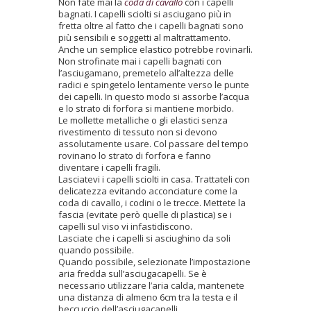
Non fate mai la
coda di cavallo
con i capelli
bagnati. I capelli sciolti si asciugano più in
fretta oltre al fatto che i capelli bagnati sono
più sensibili e soggetti al maltrattamento.
Anche un semplice elastico potrebbe rovinarli.
Non strofinate mai i capelli bagnati con
l’asciugamano, premetelo all’altezza delle
radici e spingetelo lentamente verso le punte
dei capelli. In questo modo si assorbe l’acqua
e lo strato di forfora si mantiene morbido.
Le mollette metalliche o gli elastici senza
rivestimento di tessuto non si devono
assolutamente usare. Col passare del tempo
rovinano lo strato di forfora e fanno
diventare i capelli fragili.
Lasciatevi i capelli sciolti in casa. Trattateli con
delicatezza evitando acconciature come la
coda di cavallo, i codini o le trecce. Mettete la
fascia (evitate però quelle di plastica) se i
capelli sul viso vi infastidiscono.
Lasciate che i capelli si asciughino da soli
quando possibile.
Quando possibile, selezionate l’impostazione
aria fredda sull’asciugacapelli. Se è
necessario utilizzare l’aria calda, mantenete
una distanza di almeno 6cm tra la testa e il
beccuccio dell’asciugacapelli.