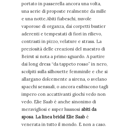
portato in passerella ancora una volta,
una serie di proposte realmente da mille
e una notte
.
Abiti fiabeschi, nuvole
vaporose di organza, dai corpetti bustier
aderenti e tempestati di fiori in rilievo,
contrasti in pizzo, velature e strass. La
preziosità delle creazioni del maestro di
Beirut si nota a primo sguardo. A partire
dai long dress “da tappeto rosso” in nero,
scolpiti sulla silhouette femminile e che si
allargano dolcemente a sirena, o svelano
spacchi sensuali, o ancora esibiscono tagli
impero con accattivanti giochi vedo non
vedo
.
Elie Saab è anche sinonimo di
meravigliosi e super lussuosi
abiti da
sposa
.
La linea bridal Elie Saab
è
venerata in tutto il mondo. E non a caso.