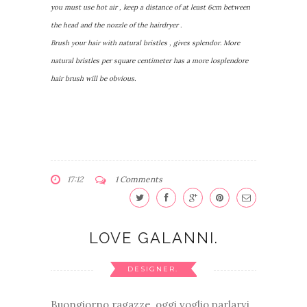
you must use hot air , keep a distance of at least 6cm between
the head and the nozzle of the hairdryer .
Brush your hair with natural bristles , gives splendor. More
natural bristles per square centimeter has a more losplendore
hair brush will be obvious.
17:12
1 Comments
LOVE GALANNI.
DESIGNER.
Buongiorno ragazze, oggi voglio parlarvi