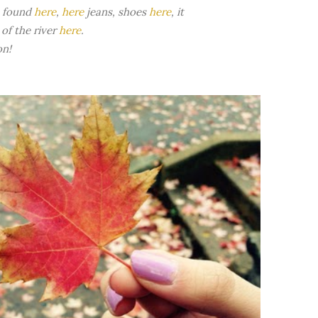
e found
here
,
here
jeans, shoes
here
, it
 of the river
here
.
on!