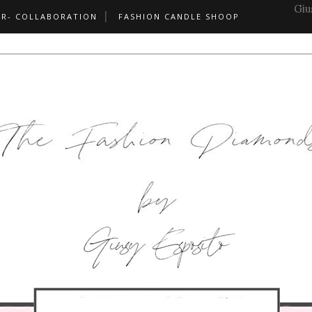
Giu
PR- COLLABORATION
FASHION CANDLE SHOOP