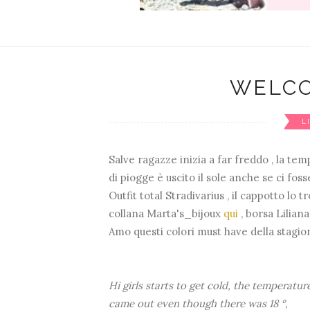
WELC
L
Salve ragazze inizia a far freddo , la t
di piogge è uscito il sole anche se ci fosse
Outfit total Stradivarius , il cappotto lo t
collana Marta's_bijoux
qui
, borsa Liliana
Amo questi colori must have della stagio
Hi girls starts to get cold, the temperatu
came out even though there was 18 °,