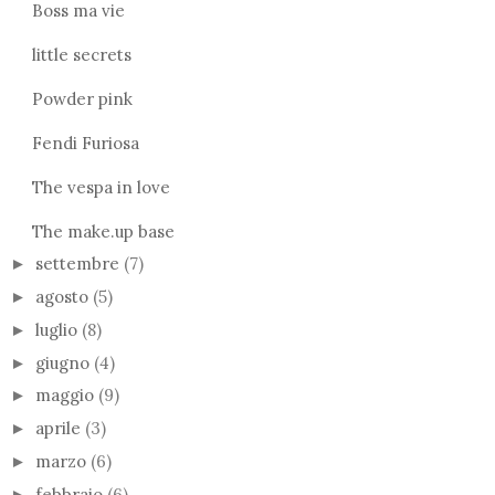
Boss ma vie
little secrets
Powder pink
Fendi Furiosa
The vespa in love
The make.up base
settembre
(7)
►
agosto
(5)
►
luglio
(8)
►
giugno
(4)
►
maggio
(9)
►
aprile
(3)
►
marzo
(6)
►
febbraio
(6)
►