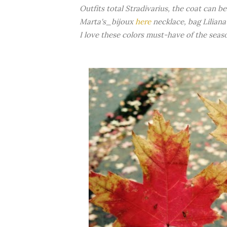
Outfits total Stradivarius, the coat can b
Marta's_bijoux
here
necklace, bag Liliana
I love these colors must-have of the seas