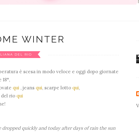
OME WINTER
ILIANA DEL RIO
emperatura è scesa in modo veloce e oggi dopo giornate
 18°,
rovate
qui
, jeans
qui
, scarpe lotto
qui
,
 del rio
qui
ne!
V
re dropped quickly and today after days of rain the sun