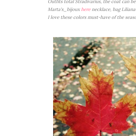
Outfits total Stradivarius, the coat can b
Marta's_bijoux
here
necklace, bag Liliana
I love these colors must-have of the seas