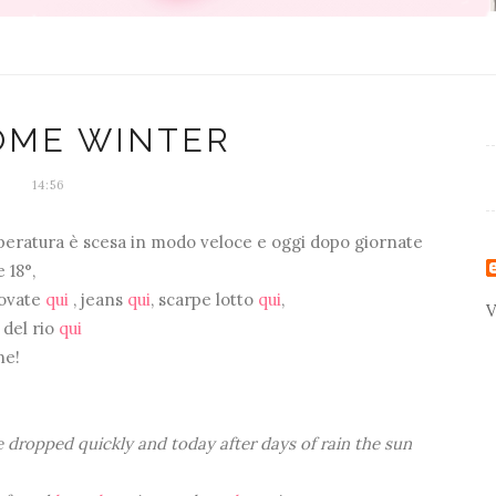
OME WINTER
14:56
emperatura è scesa in modo veloce e oggi dopo giornate
 18°,
rovate
qui
, jeans
qui
, scarpe lotto
qui
,
V
 del rio
qui
ne!
re dropped quickly and today after days of rain the sun