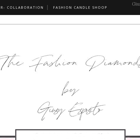
Giu
PR- COLLABORATION
FASHION CANDLE SHOOP