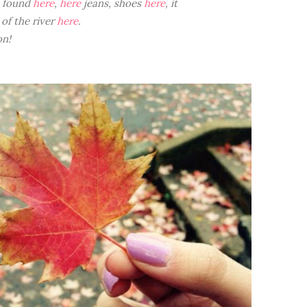
e found
here
,
here
jeans, shoes
here
, it
 of the river
here
.
on!