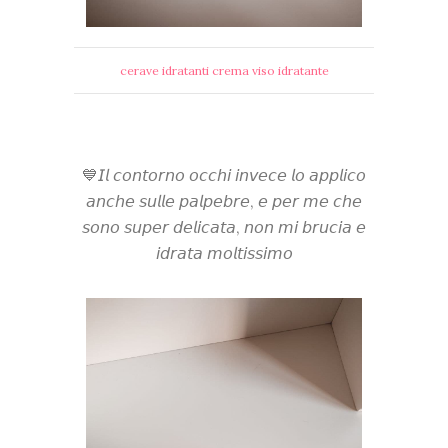
cerave idratanti crema viso idratante
💙𝘐𝘭 𝘤𝘰𝘯𝘵𝘰𝘳𝘯𝘰 𝘰𝘤𝘤𝘩𝘪 𝘪𝘯𝘷𝘦𝘤𝘦 𝘭𝘰 𝘢𝘱𝘱𝘭𝘪𝘤𝘰
𝘢𝘯𝘤𝘩𝘦 𝘴𝘶𝘭𝘭𝘦 𝘱𝘢𝘭𝘱𝘦𝘣𝘳𝘦, 𝘦 𝘱𝘦𝘳 𝘮𝘦 𝘤𝘩𝘦
𝘴𝘰𝘯𝘰 𝘴𝘶𝘱𝘦𝘳 𝘥𝘦𝘭𝘪𝘤𝘢𝘵𝘢, 𝘯𝘰𝘯 𝘮𝘪 𝘣𝘳𝘶𝘤𝘪𝘢 𝘦
𝘪𝘥𝘳𝘢𝘵𝘢 𝘮𝘰𝘭𝘵𝘪𝘴𝘴𝘪𝘮𝘰