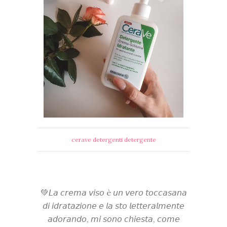
cerave detergenti detergente
💚𝘓𝘢 𝘤𝘳𝘦𝘮𝘢 𝘷𝘪𝘴𝘰 è 𝘶𝘯 𝘷𝘦𝘳𝘰 𝘵𝘰𝘤𝘤𝘢𝘴𝘢𝘯𝘢
𝘥𝘪 𝘪𝘥𝘳𝘢𝘵𝘢𝘻𝘪𝘰𝘯𝘦 𝘦 𝘭𝘢 𝘴𝘵𝘰 𝘭𝘦𝘵𝘵𝘦𝘳𝘢𝘭𝘮𝘦𝘯𝘵𝘦
𝘢𝘥𝘰𝘳𝘢𝘯𝘥𝘰, 𝘮𝘪 𝘴𝘰𝘯𝘰 𝘤𝘩𝘪𝘦𝘴𝘵𝘢, 𝘤𝘰𝘮𝘦