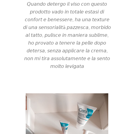
𝘘𝘶𝘢𝘯𝘥𝘰 𝘥𝘦𝘵𝘦𝘳𝘨𝘰 𝘪𝘭 𝘷𝘪𝘴𝘰 𝘤𝘰𝘯 𝘲𝘶𝘦𝘴𝘵𝘰
𝘱𝘳𝘰𝘥𝘰𝘵𝘵𝘰 𝘷𝘢𝘥𝘰 𝘪𝘯 𝘵𝘰𝘵𝘢𝘭𝘦 𝘦𝘴𝘵𝘢𝘴𝘪 𝘥𝘪
𝘤𝘰𝘯𝘧𝘰𝘳𝘵 𝘦 𝘣𝘦𝘯𝘦𝘴𝘴𝘦𝘳𝘦, 𝘩𝘢 𝘶𝘯𝘢 𝘵𝘦𝘹𝘵𝘶𝘳𝘦
𝘥𝘪 𝘶𝘯𝘢 𝘴𝘦𝘯𝘴𝘰𝘳𝘪𝘢𝘭𝘪𝘵à 𝘱𝘢𝘻𝘻𝘦𝘴𝘤𝘢, 𝘮𝘰𝘳𝘣𝘪𝘥𝘰
𝘢𝘭 𝘵𝘢𝘵𝘵𝘰, 𝘱𝘶𝘭𝘪𝘴𝘤𝘦 𝘪𝘯 𝘮𝘢𝘯𝘪𝘦𝘳𝘢 𝘴𝘶𝘣𝘭𝘪𝘮𝘦,
𝘩𝘰 𝘱𝘳𝘰𝘷𝘢𝘵𝘰 𝘢 𝘵𝘦𝘯𝘦𝘳𝘦 𝘭𝘢 𝘱𝘦𝘭𝘭𝘦 𝘥𝘰𝘱𝘰
𝘥𝘦𝘵𝘦𝘳𝘴𝘢, 𝘴𝘦𝘯𝘻𝘢 𝘢𝘱𝘱𝘭𝘪𝘤𝘢𝘳𝘦 𝘭𝘢 𝘤𝘳𝘦𝘮𝘢,
𝘯𝘰𝘯 𝘮𝘪 𝘵𝘪𝘳𝘢 𝘢𝘴𝘴𝘰𝘭𝘶𝘵𝘢𝘮𝘦𝘯𝘵𝘦 𝘦 𝘭𝘢 𝘴𝘦𝘯𝘵𝘰
𝘮𝘰𝘭𝘵𝘰 𝘭𝘦𝘷𝘪𝘨𝘢𝘵𝘢