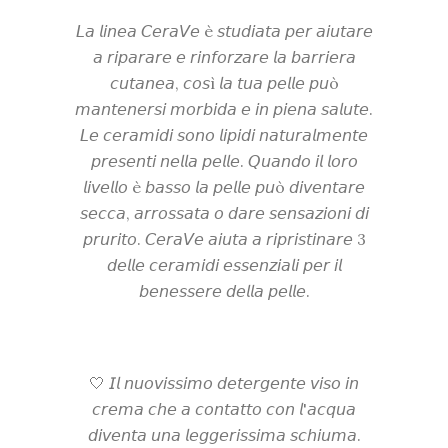
𝘓𝘢 𝘭𝘪𝘯𝘦𝘢 𝘊𝘦𝘳𝘢𝘝𝘦 è 𝘴𝘵𝘶𝘥𝘪𝘢𝘵𝘢 𝘱𝘦𝘳 𝘢𝘪𝘶𝘵𝘢𝘳𝘦
𝘢 𝘳𝘪𝘱𝘢𝘳𝘢𝘳𝘦 𝘦 𝘳𝘪𝘯𝘧𝘰𝘳𝘻𝘢𝘳𝘦 𝘭𝘢 𝘣𝘢𝘳𝘳𝘪𝘦𝘳𝘢
𝘤𝘶𝘵𝘢𝘯𝘦𝘢, 𝘤𝘰𝘴ì 𝘭𝘢 𝘵𝘶𝘢 𝘱𝘦𝘭𝘭𝘦 𝘱𝘶ò
𝘮𝘢𝘯𝘵𝘦𝘯𝘦𝘳𝘴𝘪 𝘮𝘰𝘳𝘣𝘪𝘥𝘢 𝘦 𝘪𝘯 𝘱𝘪𝘦𝘯𝘢 𝘴𝘢𝘭𝘶𝘵𝘦.
𝘓𝘦 𝘤𝘦𝘳𝘢𝘮𝘪𝘥𝘪 𝘴𝘰𝘯𝘰 𝘭𝘪𝘱𝘪𝘥𝘪 𝘯𝘢𝘵𝘶𝘳𝘢𝘭𝘮𝘦𝘯𝘵𝘦
𝘱𝘳𝘦𝘴𝘦𝘯𝘵𝘪 𝘯𝘦𝘭𝘭𝘢 𝘱𝘦𝘭𝘭𝘦. 𝘘𝘶𝘢𝘯𝘥𝘰 𝘪𝘭 𝘭𝘰𝘳𝘰
𝘭𝘪𝘷𝘦𝘭𝘭𝘰 è 𝘣𝘢𝘴𝘴𝘰 𝘭𝘢 𝘱𝘦𝘭𝘭𝘦 𝘱𝘶ò 𝘥𝘪𝘷𝘦𝘯𝘵𝘢𝘳𝘦
𝘴𝘦𝘤𝘤𝘢, 𝘢𝘳𝘳𝘰𝘴𝘴𝘢𝘵𝘢 𝘰 𝘥𝘢𝘳𝘦 𝘴𝘦𝘯𝘴𝘢𝘻𝘪𝘰𝘯𝘪 𝘥𝘪
𝘱𝘳𝘶𝘳𝘪𝘵𝘰. 𝘊𝘦𝘳𝘢𝘝𝘦 𝘢𝘪𝘶𝘵𝘢 𝘢 𝘳𝘪𝘱𝘳𝘪𝘴𝘵𝘪𝘯𝘢𝘳𝘦 3
𝘥𝘦𝘭𝘭𝘦 𝘤𝘦𝘳𝘢𝘮𝘪𝘥𝘪 𝘦𝘴𝘴𝘦𝘯𝘻𝘪𝘢𝘭𝘪 𝘱𝘦𝘳 𝘪𝘭
𝘣𝘦𝘯𝘦𝘴𝘴𝘦𝘳𝘦 𝘥𝘦𝘭𝘭𝘢 𝘱𝘦𝘭𝘭𝘦.
🤍 𝘐𝘭 𝘯𝘶𝘰𝘷𝘪𝘴𝘴𝘪𝘮𝘰 𝘥𝘦𝘵𝘦𝘳𝘨𝘦𝘯𝘵𝘦 𝘷𝘪𝘴𝘰 𝘪𝘯
𝘤𝘳𝘦𝘮𝘢 𝘤𝘩𝘦 𝘢 𝘤𝘰𝘯𝘵𝘢𝘵𝘵𝘰 𝘤𝘰𝘯 𝘭'𝘢𝘤𝘲𝘶𝘢
𝘥𝘪𝘷𝘦𝘯𝘵𝘢 𝘶𝘯𝘢 𝘭𝘦𝘨𝘨𝘦𝘳𝘪𝘴𝘴𝘪𝘮𝘢 𝘴𝘤𝘩𝘪𝘶𝘮𝘢.