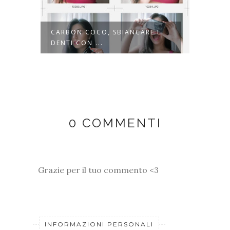
NA
CARBON COCO, SBIANCARE I
COCOA
DENTI CON ...
SUMM
0 COMMENTI
Grazie per il tuo commento <3
INFORMAZIONI PERSONALI