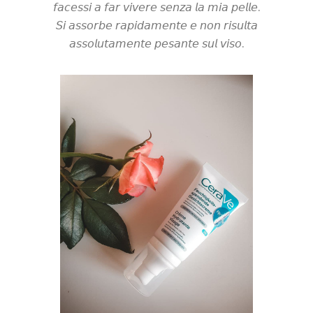
𝘧𝘢𝘤𝘦𝘴𝘴𝘪 𝘢 𝘧𝘢𝘳 𝘷𝘪𝘷𝘦𝘳𝘦 𝘴𝘦𝘯𝘻𝘢 𝘭𝘢 𝘮𝘪𝘢 𝘱𝘦𝘭𝘭𝘦.
𝘚𝘪 𝘢𝘴𝘴𝘰𝘳𝘣𝘦 𝘳𝘢𝘱𝘪𝘥𝘢𝘮𝘦𝘯𝘵𝘦 𝘦 𝘯𝘰𝘯 𝘳𝘪𝘴𝘶𝘭𝘵𝘢
𝘢𝘴𝘴𝘰𝘭𝘶𝘵𝘢𝘮𝘦𝘯𝘵𝘦 𝘱𝘦𝘴𝘢𝘯𝘵𝘦 𝘴𝘶𝘭 𝘷𝘪𝘴𝘰.