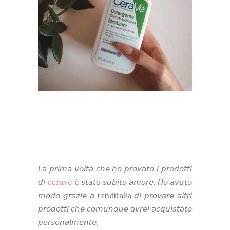
𝘓𝘢 𝘱𝘳𝘪𝘮𝘢 𝘷𝘰𝘭𝘵𝘢 𝘤𝘩𝘦 𝘩𝘰 𝘱𝘳𝘰𝘷𝘢𝘵𝘰 𝘪 𝘱𝘳𝘰𝘥𝘰𝘵𝘵𝘪
𝘥𝘪
cerave
è 𝘴𝘵𝘢𝘵𝘰 𝘴𝘶𝘣𝘪𝘵𝘰 𝘢𝘮𝘰𝘳𝘦. 𝘏𝘰 𝘢𝘷𝘶𝘵𝘰
𝘮𝘰𝘥𝘰 𝘨𝘳𝘢𝘻𝘪𝘦 𝘢 trnditalia 𝘥𝘪 𝘱𝘳𝘰𝘷𝘢𝘳𝘦 𝘢𝘭𝘵𝘳𝘪
𝘱𝘳𝘰𝘥𝘰𝘵𝘵𝘪 𝘤𝘩𝘦 𝘤𝘰𝘮𝘶𝘯𝘲𝘶𝘦 𝘢𝘷𝘳𝘦𝘪 𝘢𝘤𝘲𝘶𝘪𝘴𝘵𝘢𝘵𝘰
𝘱𝘦𝘳𝘴𝘰𝘯𝘢𝘭𝘮𝘦𝘯𝘵𝘦.