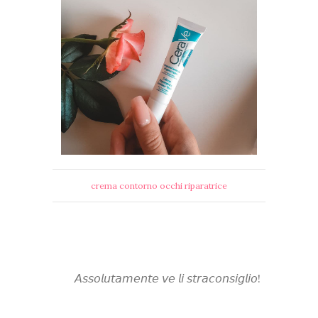
crema contorno occhi riparatrice
𝘈𝘴𝘴𝘰𝘭𝘶𝘵𝘢𝘮𝘦𝘯𝘵𝘦 𝘷𝘦 𝘭𝘪 𝘴𝘵𝘳𝘢𝘤𝘰𝘯𝘴𝘪𝘨𝘭𝘪𝘰!