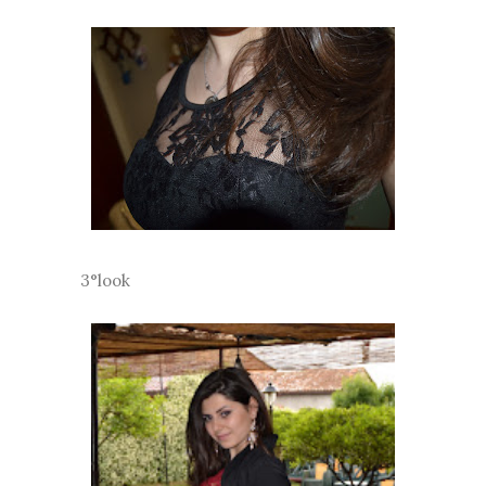
3°look