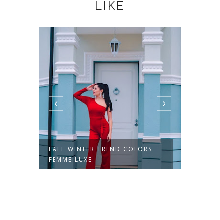
LIKE
ATE
FALL WINTER TREND COLORS
IN PA
FEMME LUXE
LUXE