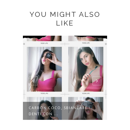
YOU MIGHT ALSO
LIKE
NA
CARBON COCO, SBIANCARE I
COCOA
DENTI CON ...
SUMM