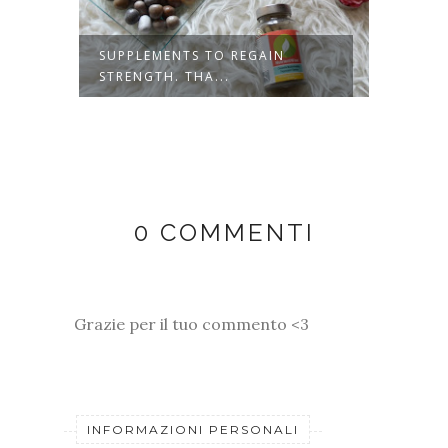
THE
SUPPLEMENTS TO REGAIN
STRET
STRENGTH. THA...
COCOA
0 COMMENTI
Grazie per il tuo commento <3
INFORMAZIONI PERSONALI