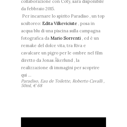
collaborazione con
Coty
, sarà disponibile
da febbraio 2015.
Per incarnare lo spirito
Paradiso
, un top
scultoreo:
Edita Vilkeviciute
, posa in
acqua blu di una piscina sulla campagna
fotografica da
Mario Sorrenti
, ed è un
remake del dolce vita, tra Riva e
cavalcare un pigro per le ombre nel film
diretto da
Jonas Åkerlund
, la
realizzazione di immagini per scoprire
qui ...
Paradiso, Eau de Toilette,
Roberto Cavalli
,
50ml, € 68