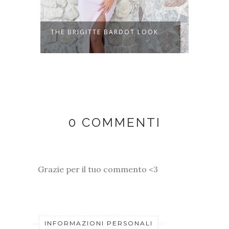
OM
THE BRIGITTE BARDOT LOOK
THEBL
FASHIO
0 COMMENTI
Grazie per il tuo commento <3
INFORMAZIONI PERSONALI