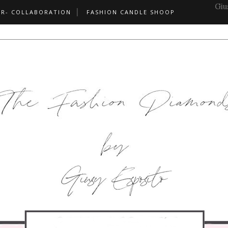
Giu
PR- COLLABORATION
FASHION CANDLE SHOOP