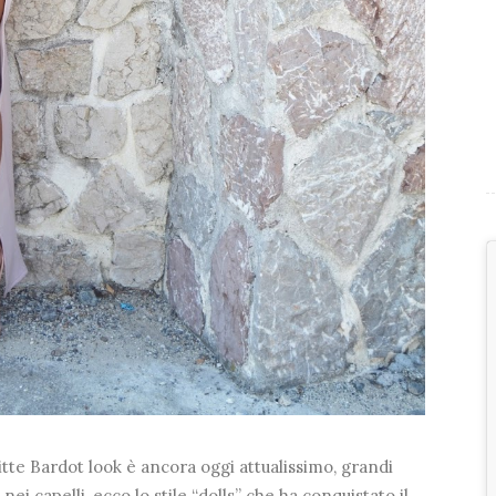
gitte Bardot look è ancora oggi attualissimo, grandi
 nei capelli, ecco lo stile “dolls” che ha conquistato il