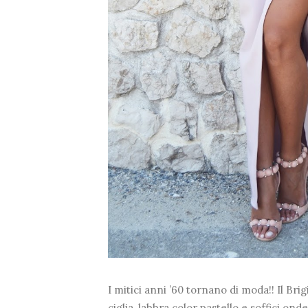
I mitici anni ’60 tornano di moda!! Il Bri
ciglia, labbra color pastello e soffici onde