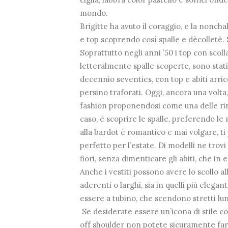
mondo.
Brigitte ha avuto il coraggio, e la noncha
e top scoprendo così spalle e dècolletè. 
Soprattutto negli anni ’50 i top con scoll
letteralmente spalle scoperte, sono stat
decennio seventies, con top e abiti arricc
persino traforati. Oggi, ancora una volta
fashion proponendosi come una delle ri
caso, è scoprire le spalle, preferendo le m
alla bardot è romantico e mai volgare, ti
perfetto per l’estate. Di modelli ne trovi
fiori, senza dimenticare gli abiti, che in 
Anche i vestiti possono avere lo scollo all
aderenti o larghi, sia in quelli più elega
essere a tubino, che scendono stretti l
Se desiderate essere un’icona di stile c
off shoulder non potete sicuramente farn