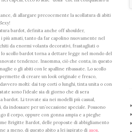
lance, di allargare precocemente la scollatura di abiti
Sexy!
atura bardot, definita anche off shoulder,
i i più amati, tanto da far capolino nuovamente nel
hiti da enormi volants decorativi, frastagliati o
, lo scollo bardot torna a dettare legge nel mondo del
nnovate tendenze. Insomma, ciò che conta, in questo
aglie o gli abiti con le spalline ribassate. Lo scollo
 permette di creare un look originale e fresco,
 davvero molti: dai top corti o lunghi, tinta unita o con
estate sono l’ideale sia di giorno che di sera
a bardot. Li trovate sia nei modelli più casual,
nti, da indossare per un’occasione speciale. Possono
ungo il corpo, oppure con gonna ampia e a pieghe
ome Brigitte Bardot, delle proposte di abbigliamento
e a meno, di questo abito a lei ispirato di
asos
.