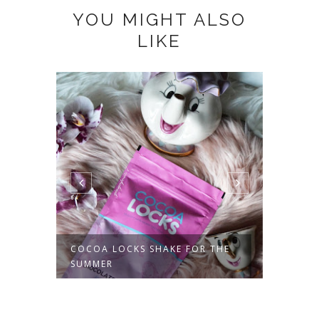
YOU MIGHT ALSO
LIKE
COCOA LOCKS SHAKE FOR THE
IN LO
SUMMER
LOCKS 